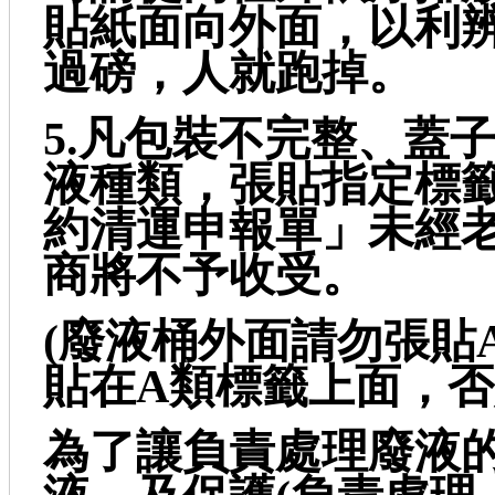
貼紙面向外面，以利
過磅，人就跑掉。
5.凡包裝不完整、蓋
液種類，張貼指定標籤
約清運申報單」未經
商將不予收受。
(廢液桶外面請勿張貼
貼在A類標籤上面，否
為了讓負責處理廢液