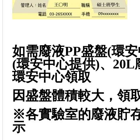
如需廢液PP盛盤(環安
(環安中心提供)、20
環安中心領取
因盛盤體積較大，領
※各實驗室的廢液貯
示