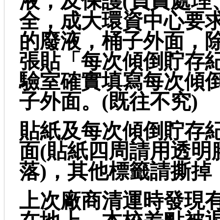
液，及保護(負責處理
全，成大環資中心要
的廢液，桶子外面，
張貼「每次傾倒貯存
驗室確實填寫每次傾
子外面。(既往不究)
貼紙及每次傾倒貯存
面(貼紙四周請用透明
落)，其他標籤請撕掉
上次廠商清運時發現