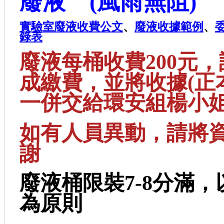
廢液 (風雨無阻)
實驗室廢液收費公文
、
廢液收據範例
、
錄表
廢液每桶收費200元，
成繳費，並將收據(正
一併交給環安組楊小
如有人員異動，請將
謝
廢液桶限裝7-8分滿
為原則