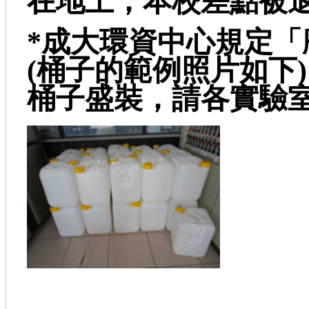
在地上，本校差點被退
*成大環資中心規定「
(桶子的範例照片如下
桶子盛裝，請各實驗室