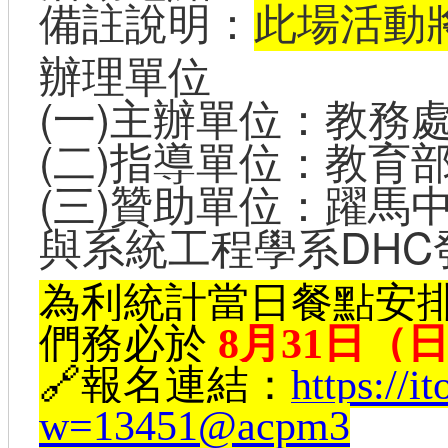
備註說明：
此場活動
辦理單位
(一)主辦單位：教務
(二)指導單位：教育
(三)贊助單位：躍馬
與系統工程學系DHC
為利統計當日餐點安
們務必於
8
月31日（
🔗報名連結：
https://i
w=13451@acpm3