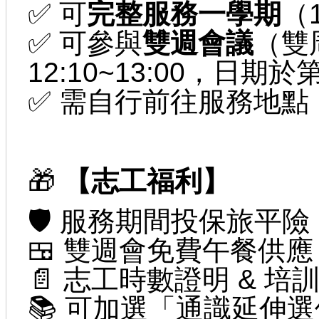
✅ 可
完整服務一學期
（1
✅ 可參與
雙週會議
（雙
12:10~13:00，日
✅ 需自行前往服務地點
🎁
【志工福利】
🛡 服務期間投保旅平險
🍱 雙週會免費午餐供應
📄 志工時數證明 & 培
📚 可加選「通識延伸