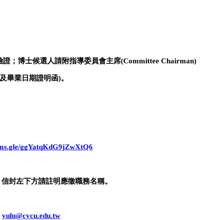
驗證；博士候選人請附指導委員會主席
(Committee Chairman)
及畢業日期證明函
)
。
orms.gle/ggYatqKdG9jZwXtQ6
；信封左下方請註明應徵職務名稱。
:
yulu@cycu.edu.tw