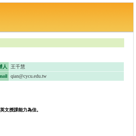
辦人
王千慧
ail
qian@cycu.edu.tw
英文授課能力為佳。