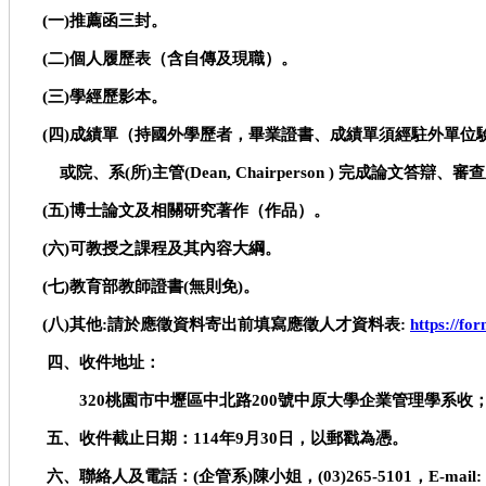
(
一
)
推薦函三封。
(
二
)
個人履歷表（含自傳及現職）。
(
三
)
學經歷影本。
(
四
)
成績單（持國外學歷者，畢業證書、成績單須經駐外單位
或院、系
(
所
)
主管
(Dean, Chairperson )
完成論文答辯、審查
(
五
)
博士論文及相關研究著作（作品）。
(
六
)
可教授之課程及其內容大綱。
(
七
)
教育部教師證書
(
無則免
)
。
(
八
)
其他
:
請於應徵資料寄出前填寫應徵人才資料表
:
https://f
四、收件地址：
320
桃園市中壢區中北路
200
號中原大學企業管理學系收
五、收件截止日期：
114
年
9
月
30
日
，以郵戳為憑。
六、聯絡人及電話：(企管系)陳小姐，(03)265-5101，E-mail