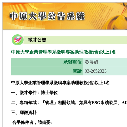
徵才公告
中原大學企業管理學系徵聘專案助理教授(含)以上1名
承辦單位
發展組
電話
03-2652323
中原大學企業管理學系徵聘專案助理教授
(
含
)
以上
1
名
一、徵才條件：博士學位
二、專精領域：「管理」相關領域。如具有
ESG
永續發展、
AI
三、應徵資料
合乎條件者，請備妥
: