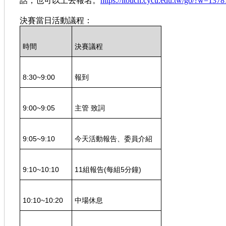
話，也可以上去報名。
https://itouch.cycu.edu.tw/go/?w=13
決賽當日活動議程：
時間
決賽議程
8:30~9:00
報到
9:00~9:05
主管 致詞
9:05~9:10
今天活動報告、委員介紹
9:10~10:10
11組報告
(
每組
5
分鐘
)
10:10~10:20
中場休息