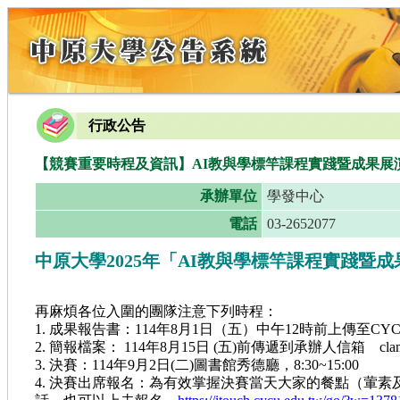
行政公告
【競賽重要時程及資訊】AI教與學標竿課程實踐暨成果展演競賽專案｜學生組Key T
承辦單位
學發中心
電話
03-2652077
中原大學2025年「AI教與學標竿課程實踐暨
再麻煩各位入圍的團隊注意下列時程：
1.
成果報告書：114年8月1日（五）中午12時前上傳至C
2.
簡報檔案： 114年8月15日 (五)前傳遞到承辦人信箱 clampcla
3.
決賽：114年9月2日(二)圖書館秀德廳，8:30~15:00
4.
決
賽出席報名：為有效掌握決賽當天大家的餐點（葷素