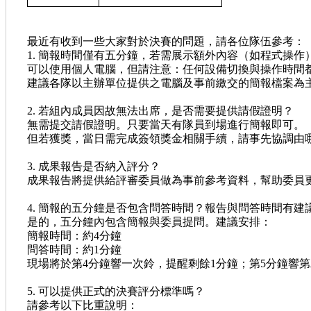
最近有收到一些大家對於決賽的問題，請各位隊伍參考：
1. 簡報時間僅有五分鐘，若需展示額外內容（如程式操
可以使用個人電腦，但請注意：任何設備切換與操作時間
建議各隊以主辦單位提供之電腦及事前繳交的簡報檔案為
2. 若組內成員因故無法出席，是否需要提供請假證明？
無需提交請假證明。只要當天有隊員到場進行簡報即可。
但若獲獎，當日需完成簽領獎金相關手續，請事先協調由
3. 成果報告是否納入評分？
成果報告將提供給評審委員做為事前參考資料，幫助委員
4. 簡報的五分鐘是否包含問答時間？報告與問答時間有建
是的，五分鐘內包含簡報與委員提問。建議安排：
簡報時間：約4分鐘
問答時間：約1分鐘
現場將於第4分鐘響一次鈴，提醒剩餘1分鐘；第5分鐘響
5. 可以提供正式的決賽評分標準嗎？
請參考以下比重說明：