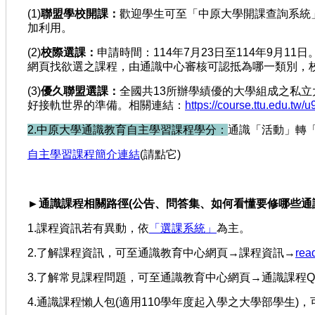
(1)
聯盟學校開課：
歡迎學生可至「中原大學開課查詢系統
加利用。
(2)
校際選課：
申請時間：114年7月23日至114年9月1
網頁找欲選之課程，由通識中心審核可認抵為哪一類別，
(3)
優久聯盟選課：
全國共13所辦學績優的大學組成之私
好接軌世界的準備。相關連結：
https://course.ttu.edu.tw/
2.中原大學通識教育自主學習課程學分：
通識「活動」轉
自主學習課程簡介連結
(請點它)
►
通識課程相關路徑
(
公告、問答集、如何看懂要修哪些通
1.課程資訊若有異動，依
「選課系統」
為主。
2.了解課程資訊，可至通識教育中心網頁→課程資訊→
rea
3.了解常見課程問題，可至通識教育中心網頁→通識課程Q
4.通識課程懶人包(適用110學年度起入學之大學部學生)