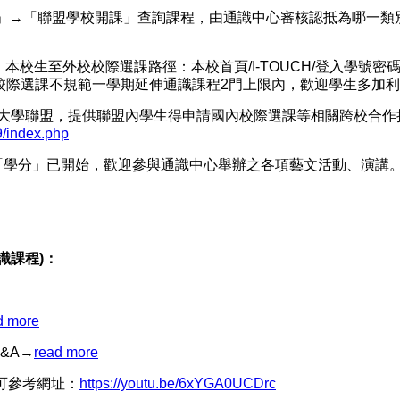
」→「聯盟學校開課」查詢課程，由通識中心審核認抵為哪一類
1日。本校生至外校校際選課路徑：本校首頁/I-TOUCH/登入學號
校際選課不規範一學期延伸通識課程2門上限內，歡迎學生多加
立大學聯盟，提供聯盟內學生得申請國內校際選課等相關跨校合
u9/index.php
「學分」已開始，歡迎參與通識中心舉辦之各項藝文活動、演講
識課程
)
：
d more
&A→
read more
，可參考網址：
https://youtu.be/6xYGA0UCDrc