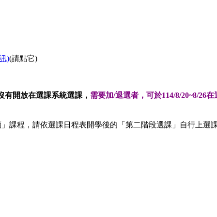
訊)
(請點它)
，沒有開放在選課系統選課，
需要加/退選者，可於114/8/20~8
讀」課程，請依選課日程表開學後的「第二階段選課」自行上選