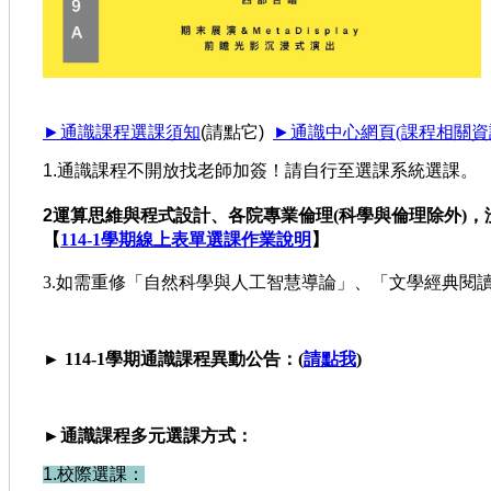
►
通識課程選課須知
(請點它)
►
通識中心網頁
(課程相關資
1.通識課程不開放找老師加簽！請自行至選課系統選課。
2
運算思維與程式設計、各院專業倫理(科學與倫理除外)
【
114-1學期線上表單選課作業說明
】
3.如需重修「自然科學與人工智慧導論」、「文學經典閱
► 114-1
學期通識課程異動公告：(
請點我
)
►
通識課程多元選課方式：
1.校際選課：