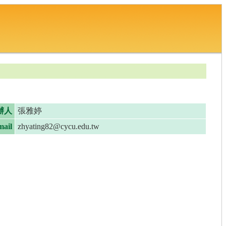
辦人
張雅婷
ail
zhyating82@cycu.edu.tw