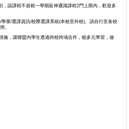
別，該課程不規範一學期延伸通識課程2門上限內，歡迎多
密碼/學業/選課資訊/校際選課系統(本校至外校)。請自行至各校
利用。
作措施，讓聯盟內學生透過跨校跨域合作，能多元學習，做
。