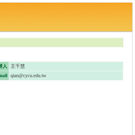
辦人
王千慧
ail
qian@cycu.edu.tw