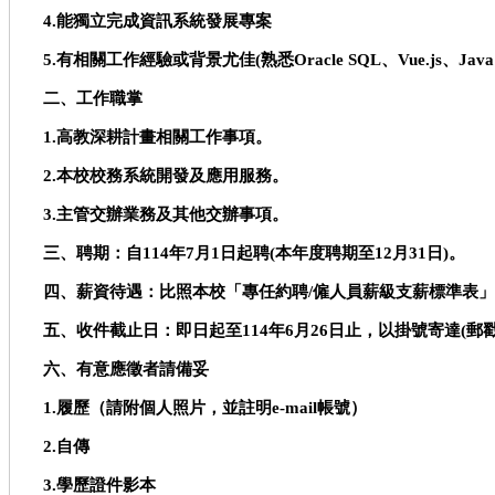
4.
能獨立完成資訊系統發展專案
5.
有相關工作經驗或背景尤佳(
熟悉Oracle SQL
、Vue.js
、Java
二、工作職掌
1.
高教深耕計畫相關工作事項。
2.
本校校務系統開發及應用服務。
3.
主管交辦業務及其他交辦事項。
三、聘期：自114
年7
月1
日起聘(
本年度聘期至12
月31
日)
。
四、薪資待遇：比照本校「專任約聘/
僱人員薪級支薪標準表」
五、收件截止日：即日起至114
年6
月26
日止，以掛號寄達(
郵戳
六、有意應徵者請備妥
1.
履歷（請附個人照片，並註明e-mail
帳號）
2.
自傳
3.
學歷證件影本