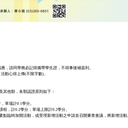
。
感應，請同學務必記得攜帶學生證，不得事後補簽到。
→活動心得上傳(不限字數)。
類及其他類，各類認證原則如下：
，單場計0.1學分。
課程，計0.2學分；單場上限計0.2學分。
要點臨時加開活動，或受理新增活動之申請並召開審查會議，將新增活動