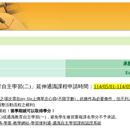
承
Em
教育自主學習(二)」延伸通識課程申請時間：
114/05/01-114/
)參加之場次需在my file上傳單次心得(不限字數)，此條件為必要條件，但不
調整活動流程之權利)
課程！
當學期就可以取得學分！
(二)或通識教育自主學習(一)，避免學生修習重複課名學分不予承認。
碼-學業-教學網站-學習便利通-通識自主學習課程認證系統