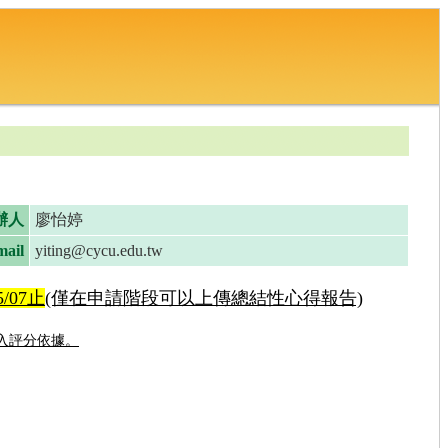
辦人
廖怡婷
ail
yiting@cycu.edu.tw
05/07止
(僅在申請階段可以上傳總結性心得報告)
列入評分依據。