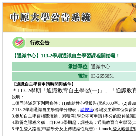
行政公告
【通識中心】113-2學期通識自主學習課程開始囉！
承辦單位
通識中心
電話
03-2656851
【通識自主學習申請時間與條件】
＊113-2學期「通識教育自主學習(一)」、「通識
說明：
1.須同時滿足下列兩條件：
(1)總結性心得報告須滿3000字。(2
2.113-2學期通識自主學習學分總表，
請按這
(各場次主辦單位保留
3.參加自主學習相關活動，累積滿1學分即可申請1學分的延伸通識
4.取得之課程名稱，自109-2學期起，調整為：通識教育自主學習
5.學生登入路徑(申請學分及上傳總結性報告)：i-touch
-登入帳號密