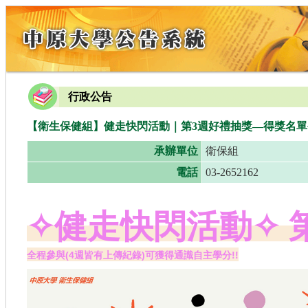
行政公告
【衛生保健組】健走快閃活動｜第3週好禮抽獎—得獎名單
承辦單位
衛保組
電話
03-2652162
✧健走快閃活動✧ 
全程參與(4週皆有上傳紀錄)可獲得通識自主學分!!