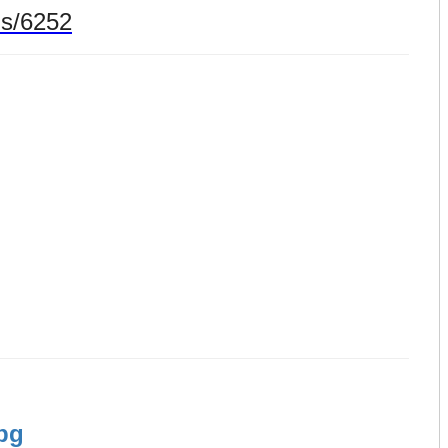
ms/6252
jpg