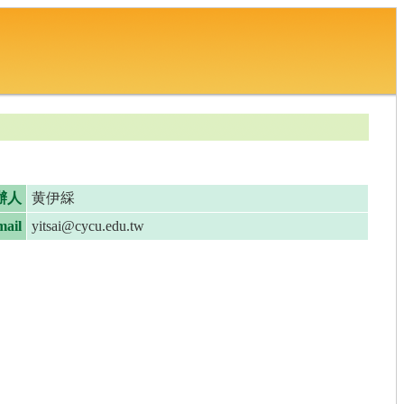
辦人
黄伊綵
ail
yitsai@cycu.edu.tw