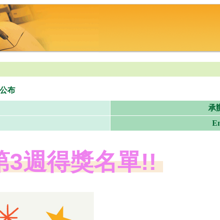
公布
承
Em
第3週得獎名單!!