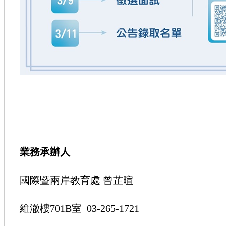
業務承辦人
國際暨兩岸教育處 曾芷暄
維澈樓701B室 03-265-1721