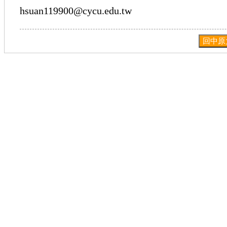
hsuan119900@cycu.edu.tw
回中原