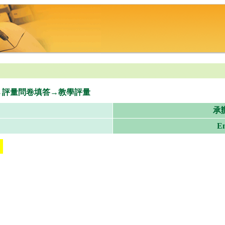
學業→評量問卷填答→教學評量
承
Em
!