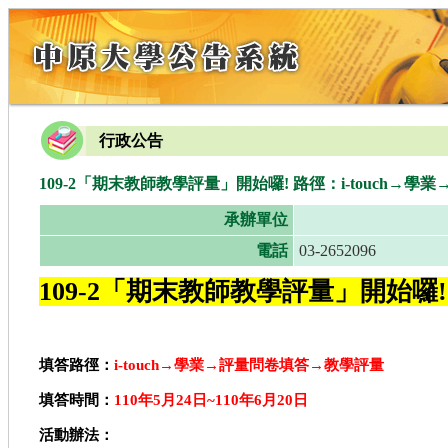
行政公告
109-2「期末教師教學評量」開始囉! 路徑：i-touch→
承辦單位
電話
03-2652096
109-2
「期末教師教學評量」開始囉
填答路徑：
i-touch
→
學業
→
評量問卷填答
→
教學評量
填答時間：
110
年
5
月
24
日
~110
年
6
月
20
日
活動辦法：