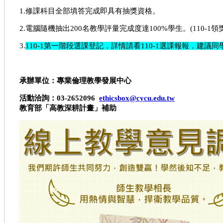
1.修課科目全部填答完成即具有抽獎資格。
2.電腦隨機抽出200名教學評量完成度達100%學生。(110-1領獎
3.
110-1第一階段選課登記，詳情請看110-1選課報報，建
承辦單位：專業倫理教學發展中心
活動洽詢：
03-2652096
ethicsbox@cycu.edu.tw
教育部「高教深耕計畫」補助