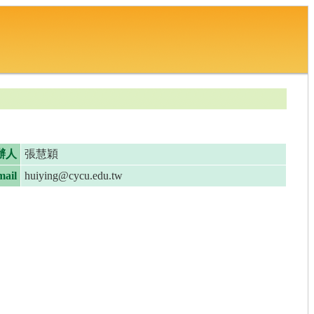
辦人
張慧穎
ail
huiying@cycu.edu.tw