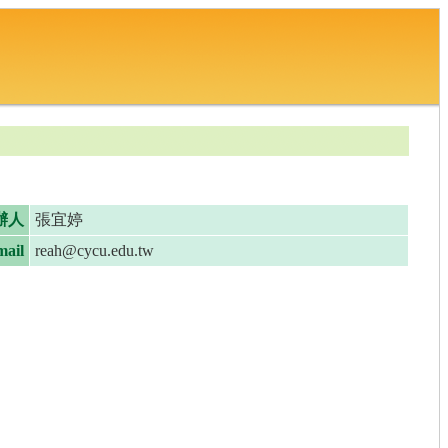
辦人
張宜婷
ail
reah@cycu.edu.tw