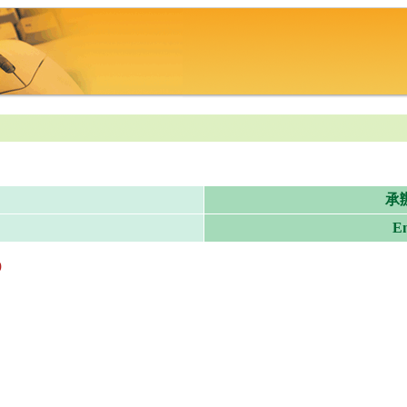
承
Em
)