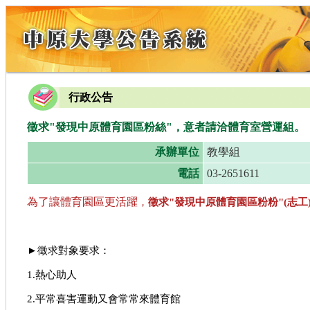
行政公告
徵求"發現中原體育園區粉絲"，意者請洽體育室營運組。
承辦單位
教學組
電話
03-2651611
為了讓體育園區更活躍
，
徵求"發現中原體育園區粉粉"(志工
►徵求對象要求：
1.熱心助人
2.平常喜害運動又會常常來體育館